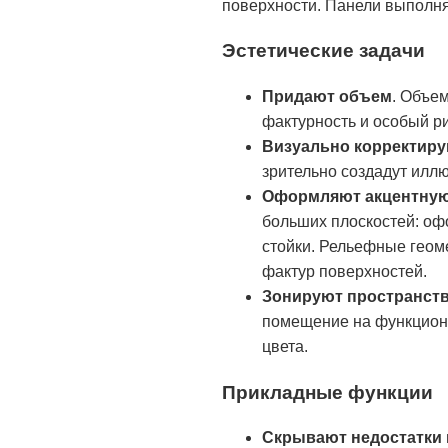
поверхности. Панели выполня
Эстетические задачи
Придают объем
. Объе
фактурность и особый р
Визуально корректир
зрительно создадут илл
Оформляют акцентную
больших плоскостей: оф
стойки. Рельефные геоме
фактур поверхностей.
Зонируют пространст
помещение на функциона
цвета.
Прикладные функции
Скрывают недостатки 