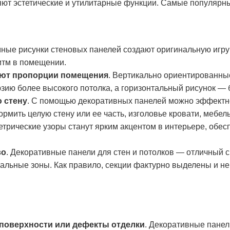
ют эстетические и утилитарные функции. Самые популярн
мные рисунки стеновых панелей создают оригинальную игру 
итм в помещении.
уют пропорции помещения
. Вертикально ориентированны
юзию более высокого потолка, а горизонтальный рисунок —
 стену
. С помощью декоративных панелей можно эффектн
ормить целую стену или ее часть, изголовье кровати, меб
трические узоры станут ярким акцентом в интерьере, обес
во
. Декоративные панели для стен и потолков — отличный 
льные зоны. Как правило, секции фактурно выделены и н
поверхности или дефекты отделки
. Декоративные панел