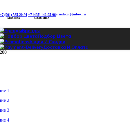
armdecor@inbox.ru
+7 (901) 585-20-91
+7 (495) 142-95-96
МОСКВА
КОЛОМНА
Бренды
Подбор Цвета
Акции И Скидки
Доставка И Оплата
-280