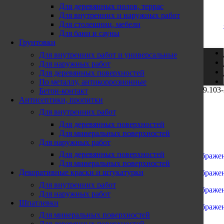
10:00 - 1
9:00
Для деревянных полов, террас
Skip to navigation
Skip to main content
Для внутренних и наружных работ
+7 (901) 585-20-91
Для столешниц, мебели
+7 (495) 142-95-96
Для бани и сауны
Проложить маршрут
Грунтовки
г. Коломна, ТК «СТРОЙЛЕНД»
Для внутренних работ и универсальные
ул. Октябрьская дом 88а Строение 3, Павильон 45
Для наружных работ
Для деревянных поверхностей
Подробнее
По металлу, антикоррозионные
Главная страница
»
Магазин
»
Панель декоративная U.6.59.103
Бетон-контакт
Пн. – Вск:
Антисептики, пропитки
9:00 - 1
9:00
Панель декоративная U.6.59.103
2 816,00
₽
Для внутренних работ
Назад к товарам
+7 (925) 428-80-87
Для деревянных поверхностей
Проложить маршрут
Для минеральных поверхностей
Панель декоративная 1.57.501
4 094,00
₽
Для наружных работ
Для деревянных поверхностей
Для минеральных поверхностей
Декоративные краски и штукатурки
Для внутренних работ
Для наружных работ
Шпатлевки
Для минеральных поверхностей
Нажмите, чтобы увеличить
Для деревянных поверхностей