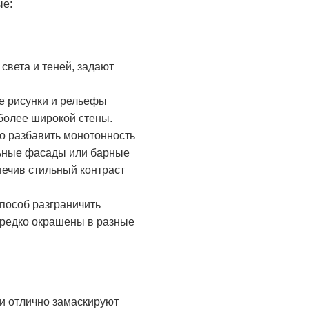
ые:
света и теней, задают
е рисунки и рельефы
 более широкой стены.
о разбавить монотонность
ельные фасады или барные
печив стильный контраст
способ разграничить
ередко окрашены в разные
и отлично замаскируют