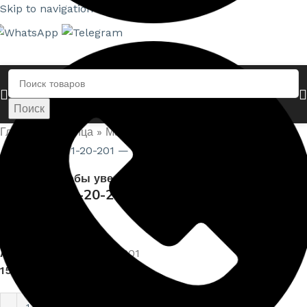
Skip to navigation
Skip to main content
Поиск
Главная страница
»
Магазин
»
Пилястра 1-20-201
Нажмите, чтобы увеличить
Пилястра 1-20-201
Артикул:
EUPL-P-1-20-201
15 999,00
₽