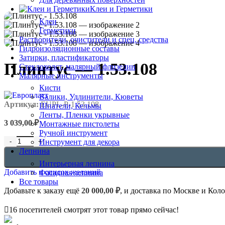
Клеи и Герметики
Клеи
Герметики
Растворители, очистители и спец. средства
Гидроизоляционные составы
Затирки, пластификаторы
Плинтус — 1.53.108
Стеклохолст, малярный флизелин
Малярные инструменты
Кисти
Валики, Удлинители, Кюветы
Артикул:
EUPL-P-1.53.108
Шпатели, Кельмы
Ленты, Пленки укрывные
3 039,00
₽
Монтажные пистолеты
Ручной инструмент
Количество товара Плинтус - 1.53.108
Инструмент для декора
Лепнина
Интерьерная лепнина
Добавить в список желаний
Фасадная лепнина
Все товары
Добавьте к заказу ещё
20 000,00
₽
, и доставка по Москве и Кол
16
посетителей смотрят этот товар прямо сейчас!