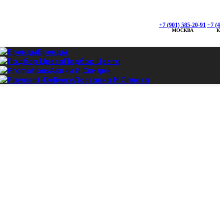
0
+7 (901) 585-20-91
+7 (901) 585-20-91
+7 (
+7 (495) 142-95-96
МОСКВА
Проложить маршрут
, ТК «СТРОЙЛЕНД»
Бренды
ская дом 88а Строение 3, Павильон 45
Подбор Цвета
Акции И Скидки
Доставка И Оплата
+7 (925) 428-80-87
Проложить маршрут