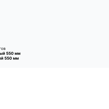
гов
лый
550 мм
ый
550 мм