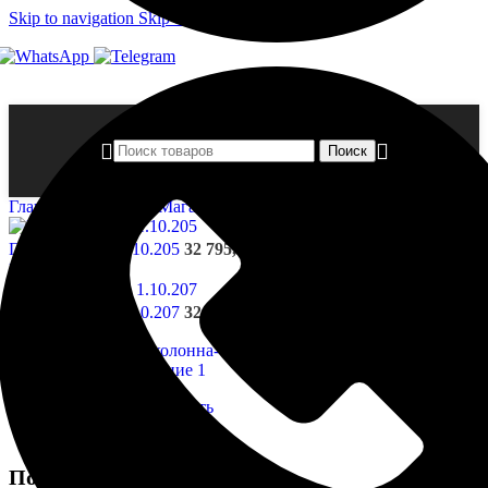
Skip to navigation
Skip to main content
Поиск
Главная страница
»
Магазин
»
Полуколонна- 1.10.206
Полуколонна- 1.10.205
32 795,00
₽
Назад к товарам
Полуколонна- 1.10.207
32 918,00
₽
Нажмите, чтобы увеличить
Полуколонна- 1.10.206