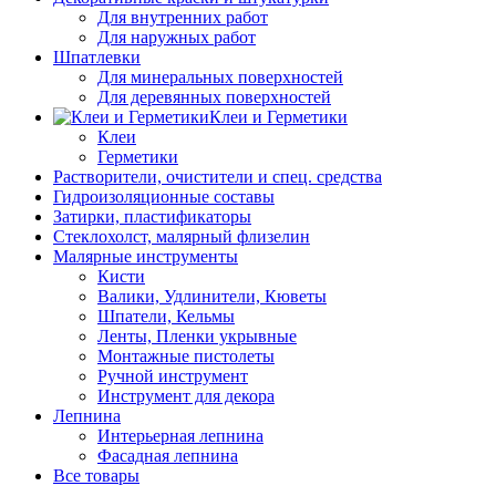
Для внутренних работ
Для наружных работ
Шпатлевки
Для минеральных поверхностей
Для деревянных поверхностей
Клеи и Герметики
Клеи
Герметики
Растворители, очистители и спец. средства
Гидроизоляционные составы
Затирки, пластификаторы
Стеклохолст, малярный флизелин
Малярные инструменты
Кисти
Валики, Удлинители, Кюветы
Шпатели, Кельмы
Ленты, Пленки укрывные
Монтажные пистолеты
Ручной инструмент
Инструмент для декора
Лепнина
Интерьерная лепнина
Фасадная лепнина
Все товары