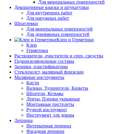
Для минеральных поверхностей
Декоративные краски и штукатурки
Для внутренних работ
Для наружных работ
Шпатлевки
Для минеральных поверхностей
Для деревянных поверхностей
Клеи и Герметики
Клеи
Герметики
Растворители, очистители и спец. средства
Гидроизоляционные составы
Затирки, пластификаторы
Стеклохолст, малярный флизелин
Малярные инструменты
Кисти
Валики, Удлинители, Кюветы
Шпатели, Кельмы
Ленты, Пленки укрывные
Монтажные пистолеты
Ручной инструмент
Инструмент для декора
Лепнина
Интерьерная лепнина
Фасадная лепнина