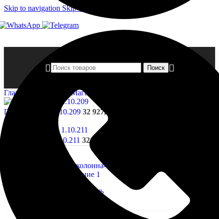
Skip to navigation
Skip to main content
Поиск
Главная страница
»
Магазин
»
Полуколонна- 1.10.210
Полуколонна- 1.10.209
32 927,00
₽
Назад к товарам
Полуколонна- 1.10.211
32 918,00
₽
Нажмите, чтобы увеличить