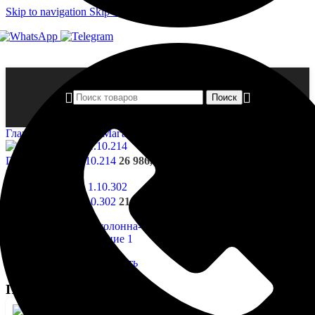
Skip to navigation
Skip to main content
Поиск
Главная страница
»
Магазин
»
Полуколонна- 1.10.301
Полуколонна- 1.10.214
26 986,00
₽
Назад к товарам
Полуколонна- 1.10.302
21 824,00
₽
Нажмите, чтобы увеличить
Полуколонна- 1.10.301