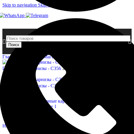
Skip to navigation
Skip to main content
Поиск
Главная страница
»
Магазин
»
Потолочные карнизы — C230
Потолочные карнизы - C356
3 113,00
₽
Назад к товарам
Потолочные карнизы - C353
4 942,00
₽
Нажмите, чтобы увеличить