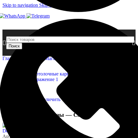
Skip to navigation
Skip to main content
Поиск
Главная страница
»
Магазин
»
Потолочные карнизы — C323
Нажмите, чтобы увеличить
Потолочные карнизы — C323
Артикул:
Orac - C323