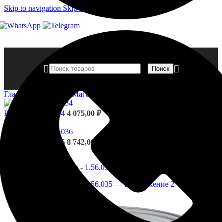
Skip to navigation
Skip to main content
Поиск
Главная страница
»
Магазин
»
Розетки — 1.56.035
Розетки - 1.56.034
4 075,00
₽
Назад к товарам
Розетки - 1.56.036
8 742,00
₽