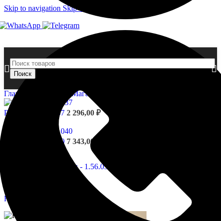
Skip to navigation
Skip to main content
Поиск
Главная страница
»
Магазин
»
Розетки — 1.56.039
Розетки - 1.56.037
2 296,00
₽
Назад к товарам
Розетки - 1.56.040
7 343,00
₽
Нажмите, чтобы увеличить