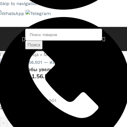
Skip to navigation
Skip to main content
Поиск
Главная страница
»
Магазин
»
Розетки — 1.56.501
Нажмите, чтобы увеличить
Розетки — 1.56.501
Артикул:
EUPL-P-1.56.501
2 799,00
₽