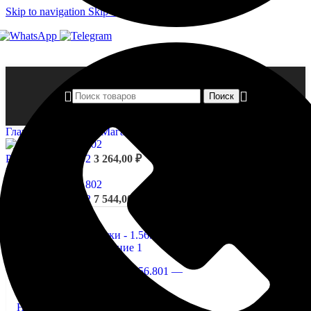
Skip to navigation
Skip to main content
Поиск
Главная страница
»
Магазин
»
Розетки — 1.56.801
Розетки - 1.56.702
3 264,00
₽
Назад к товарам
Розетки - 1.56.802
7 544,00
₽
Нажмите, чтобы увеличить