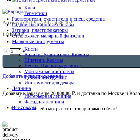
Клеи
Герметики
Растворители, очистители и спец. средства
Артикул:
EUPL-APIL - 4.86.002
Гидроизоляционные составы
Затирки, пластификаторы
1 848,00
₽
Стеклохолст, малярный флизелин
Малярные инструменты
Кисти
Валики, Удлинители, Кюветы
Шпатели, Кельмы
Ленты, Пленки укрывные
Монтажные пистолеты
Добавить в список желаний
Ручной инструмент
Инструмент для декора
Лепнина
Добавьте к заказу ещё
20 000,00
₽
, и доставка по Москве и Кол
Интерьерная лепнина
Фасадная лепнина
Все товары
12
посетителей смотрят этот товар прямо сейчас!