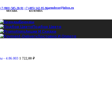
armdecor@inbox.ru
+7 (901) 585-20-91
+7 (495) 142-95-96
МОСКВА
КОЛОМНА
Бренды
Подбор Цвета
Акции И Скидки
Доставка И Оплата
ы - 4.86.003
1 722,00
₽