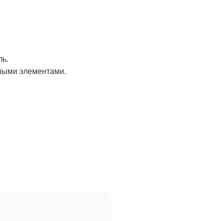
ль.
вными элементами.
.