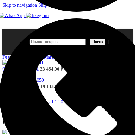
Skip to navigation
Skip to main content
Поиск
Главная страница
»
Магазин
»
Стволы — 1.12.020
Стволы - 1.12.011
33 464,00
₽
Назад к товарам
Стволы - 1.12.050
19 133,00
₽
Стволы — 1.12.020