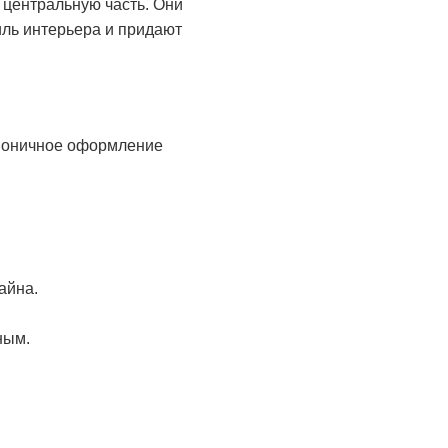
центральную часть. Они
иль интерьера и придают
рмоничное оформление
айна.
ным.