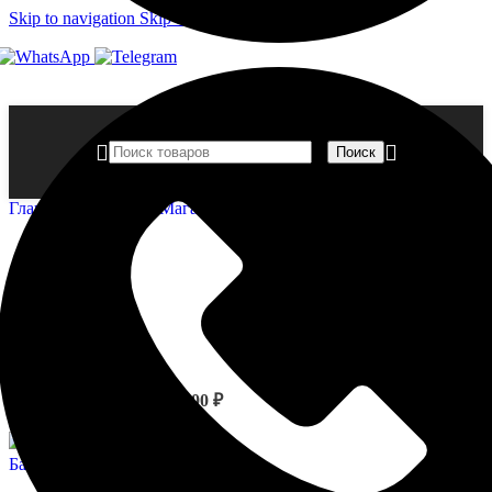
Skip to navigation
Skip to main content
Поиск
Главная страница
»
Магазин
»
Стволы — 1.16.081
Стволы - 1.16.080
8 740,00
₽
Назад к товарам
Базы - 1.17.100
10 267,00
₽