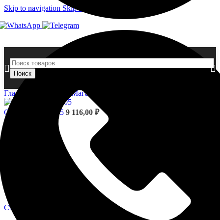
Skip to navigation
Skip to main content
Поиск
Главная страница
»
Магазин
»
Стволы — 4.12.102
Стволы - 4.12.005
9 116,00
₽
Назад к товарам
Стволы - 4.12.201
37 693,00
₽