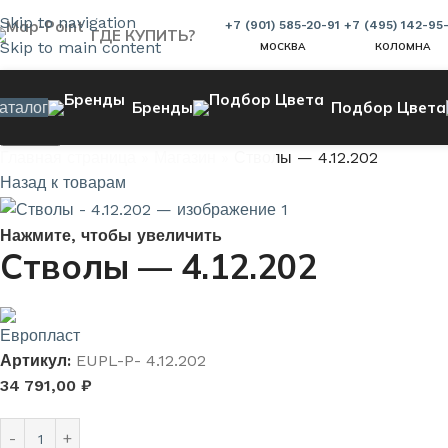
Skip to navigation
+7 (901) 585-20-91
+7 (495) 142-95
ГДЕ КУПИТЬ?
Skip to main content
МОСКВА
КОЛОМНА
аталог
Бренды
Подбор Цвета
Поиск
Главная страница
»
Магазин
»
Стволы — 4.12.202
Назад к товарам
Нажмите, чтобы увеличить
Стволы — 4.12.202
Артикул:
EUPL-P- 4.12.202
34 791,00
₽