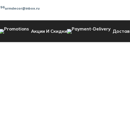
-96
armdecor@inbox.ru
Акции И Скидки
Достав