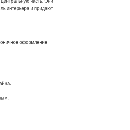
центральную часть. Они
иль интерьера и придают
рмоничное оформление
айна.
ным.