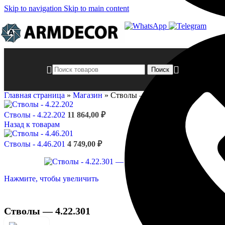
Skip to navigation
Skip to main content
Поиск
Главная страница
»
Магазин
»
Стволы — 4.22.301
Стволы - 4.22.202
11 864,00
₽
Назад к товарам
Стволы - 4.46.201
4 749,00
₽
Нажмите, чтобы увеличить
Стволы — 4.22.301