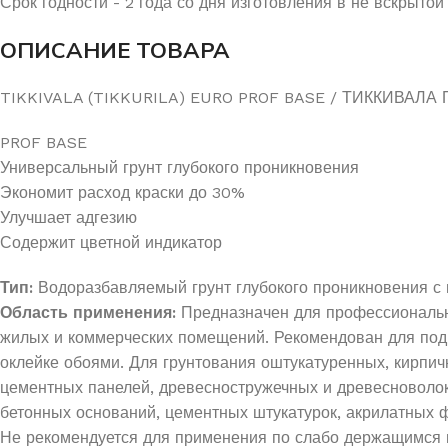
Срок годности - 2 года со дня изготовления в не вскрытой
ОПИСАНИЕ ТОВАРА
TIKKIVALA (TIKKURILA) EURO PROF BASE / ТИККИВАЛА ПР
PROF BASE
Универсальный грунт глубокого проникновения
Экономит расход краски до 30%
Улучшает адгезию
Содержит цветной индикатор
Тип:
Водоразбавляемый грунт глубокого проникновения с 
Область применения:
Предназначен для профессионально
жилых и коммерческих помещений. Рекомендован для подг
оклейке обоями. Для грунтования оштукатуренных, кирпич
цементных панелей, древесностружечных и древесноволок
бетонных оснований, цементных штукатурок, акрилатных
Не рекомендуется для применения по слабо держащимся 