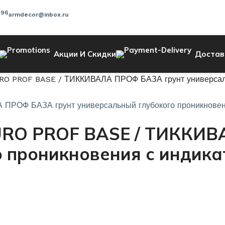
-96
armdecor@inbox.ru
Акции И Скидки
Достав
RO PROF BASE / ТИККИВАЛА ПРОФ БАЗА грунт универсальн
EURO PROF BASE / ТИККИ
 проникновения с индика