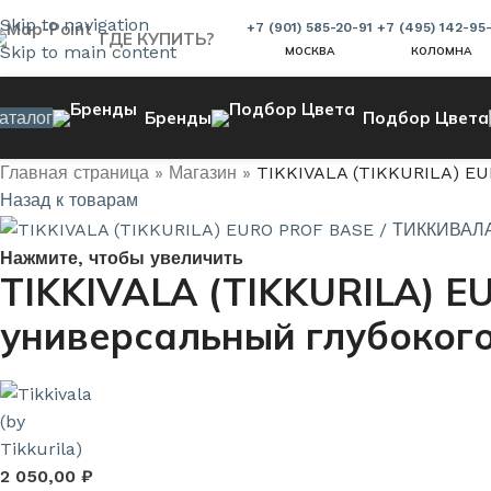
Skip to navigation
+7 (901) 585-20-91
+7 (495) 142-95
ГДЕ КУПИТЬ?
Skip to main content
МОСКВА
КОЛОМНА
аталог
Бренды
Подбор Цвета
Главная страница
»
Магазин
»
TIKKIVALA (TIKKURILA) EU
Назад к товарам
Нажмите, чтобы увеличить
TIKKIVALA (TIKKURILA) 
универсальный глубокого
2 050,00
₽