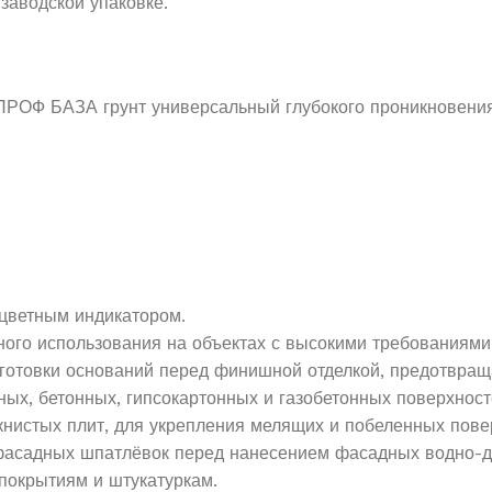
 заводской упаковке.
ОФ БАЗА грунт универсальный глубокого проникновения
цветным индикатором.
го использования на объектах с высокими требованиями к
отовки оснований перед финишной отделкой, предотвраща
ных, бетонных, гипсокартонных и газобетонных поверхност
нистых плит, для укрепления мелящих и побеленных пове
 фасадных шпатлёвок перед нанесением фасадных водно-д
покрытиям и штукатуркам.