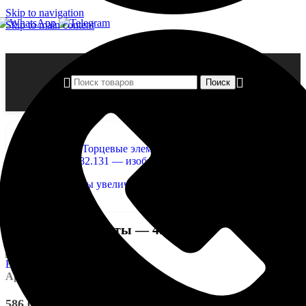
Skip to navigation
Skip to main content
Поиск
Главная страница
»
Магазин
»
Торцевые элементы — 4.82.131
Нажмите, чтобы увеличить
Торцевые элементы — 4.82.131
Артикул:
EUPL-APIL - 4.82.131
586,00
₽