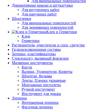
Для минеральных поверхностей
Декоративные краски и штукатурки
Для внутренних работ
Для наружных работ
Шпатлевки
Для минеральных поверхностей
Для деревянных поверхностей
Клеи и Герметики
Клеи
Герметики
Растворители, очистители и спец. средства
Гидроизоляционные составы
Затирки, пластификаторы
Стеклохолст, малярный флизелин
Малярные инструменты
Кисти
Валики, Удлинители, Кюветы
Шпатели, Кельмы
Ленты, Пленки укрывные
Монтажные пистолеты
Ручной инструмент
Инструмент для декора
Лепнина
Интерьерная лепнина
Фасадная лепнина