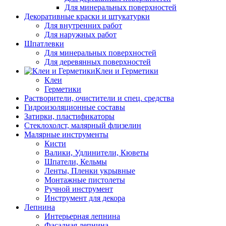
Для минеральных поверхностей
Декоративные краски и штукатурки
Для внутренних работ
Для наружных работ
Шпатлевки
Для минеральных поверхностей
Для деревянных поверхностей
Клеи и Герметики
Клеи
Герметики
Растворители, очистители и спец. средства
Гидроизоляционные составы
Затирки, пластификаторы
Стеклохолст, малярный флизелин
Малярные инструменты
Кисти
Валики, Удлинители, Кюветы
Шпатели, Кельмы
Ленты, Пленки укрывные
Монтажные пистолеты
Ручной инструмент
Инструмент для декора
Лепнина
Интерьерная лепнина
Фасадная лепнина