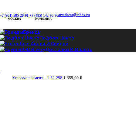
armdecor@inbox.ru
+7 (901) 585-20-91
+7 (495) 142-95-96
МОСКВА
КОЛОМНА
Бренды
Подбор Цвета
Акции И Скидки
Доставка И Оплата
Угловые элемент - 1.52.298
1 355,00
₽