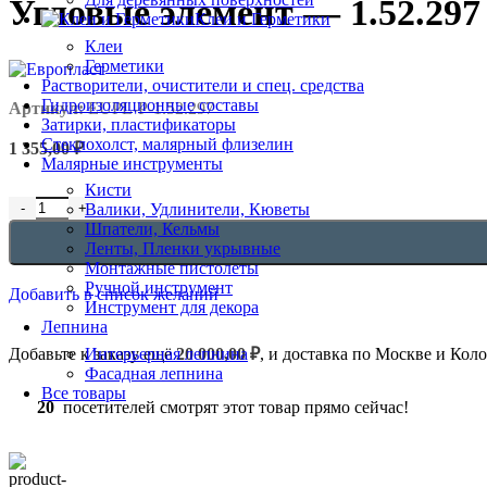
Угловые элемент — 1.52.297
Клеи и Герметики
Клеи
Герметики
Растворители, очистители и спец. средства
Гидроизоляционные составы
Артикул:
EUPL-P-1.52.297
Затирки, пластификаторы
Стеклохолст, малярный флизелин
1 355,00
₽
Малярные инструменты
Кисти
Валики, Удлинители, Кюветы
Шпатели, Кельмы
Ленты, Пленки укрывные
Монтажные пистолеты
Ручной инструмент
Добавить в список желаний
Инструмент для декора
Лепнина
Добавьте к заказу ещё
20 000,00
₽
, и доставка по Москве и Кол
Интерьерная лепнина
Фасадная лепнина
Все товары
20
посетителей смотрят этот товар прямо сейчас!