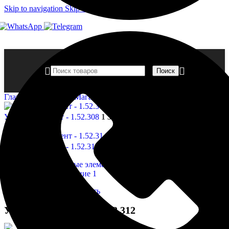
Skip to navigation
Skip to main content
Поиск
Главная страница
»
Магазин
»
Угловые элемент — 1.52.312
Угловые элемент - 1.52.308
1 325,00
₽
Назад к товарам
Угловые элемент - 1.52.314
1 661,00
₽
Нажмите, чтобы увеличить
Угловые элемент — 1.52.312