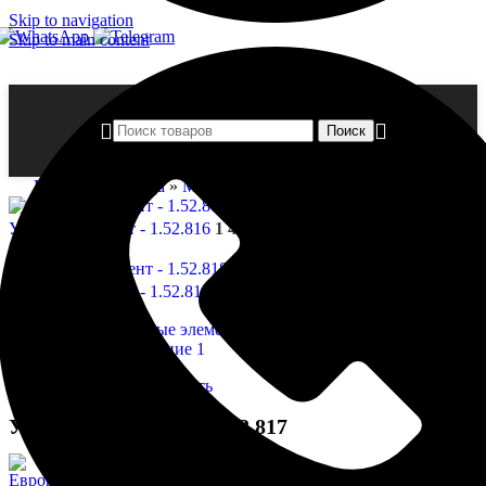
Skip to navigation
Skip to main content
Поиск
Главная страница
»
Магазин
»
Угловые элемент — 1.52.817
Угловые элемент - 1.52.816
1 474,00
₽
Назад к товарам
Угловые элемент - 1.52.818
1 577,00
₽
Нажмите, чтобы увеличить
Угловые элемент — 1.52.817