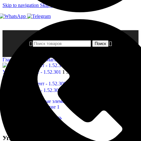
Skip to navigation
Skip to main content
Поиск
Главная страница
»
Магазин
»
Угловые элемент — 1.52.302
Угловые элемент - 1.52.301
1 399,00
₽
Назад к товарам
Угловые элемент - 1.52.308
1 325,00
₽
Нажмите, чтобы увеличить
Угловые элемент — 1.52.302