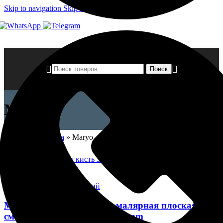
Skip to navigation
Skip to main content
Поиск
Maryo
Главная страница
»
Maryo
Быстрый просмотр
Добавить в список желаний
MARYO CLASSIC Кисть малярная плоская,
смешанная щетина 1,5″ / 38 mm