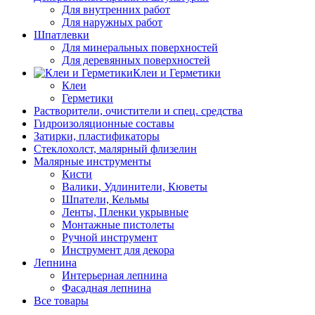
Для внутренних работ
Для наружных работ
Шпатлевки
Для минеральных поверхностей
Для деревянных поверхностей
Клеи и Герметики
Клеи
Герметики
Растворители, очистители и спец. средства
Гидроизоляционные составы
Затирки, пластификаторы
Стеклохолст, малярный флизелин
Малярные инструменты
Кисти
Валики, Удлинители, Кюветы
Шпатели, Кельмы
Ленты, Пленки укрывные
Монтажные пистолеты
Ручной инструмент
Инструмент для декора
Лепнина
Интерьерная лепнина
Фасадная лепнина
Все товары