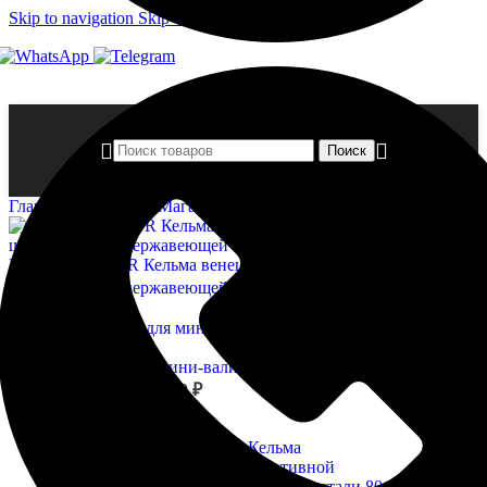
Skip to navigation
Skip to main content
Поиск
Главная страница
»
Магазин
»
MARYO DECOR Кельма венецианс
MARYO DECOR Кельма венецианская для декоративной
штукатурки из нержавеющей стали 70-77 х 200 mm
3 000,00
₽
Назад к товарам
MATRIX Ручка для мини-валиков 50 мм и 75 мм, D ручки 6
мм, оцинкованная
59,00
₽
Новый