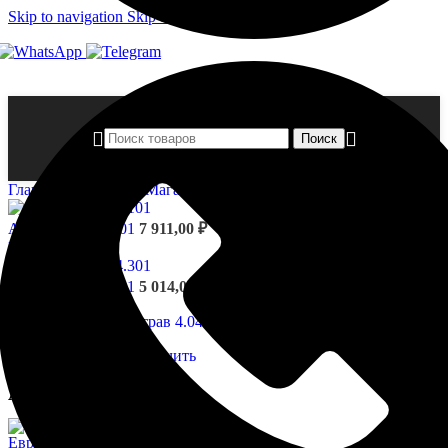
Skip to navigation
Skip to main content
Поиск
Главная страница
»
Магазин
»
Архитрав 4.04.302
Архитрав 4.34.101
7 911,00
₽
Назад к товарам
Архитрав 4.04.301
5 014,00
₽
Нажмите, чтобы увеличить
Архитрав 4.04.302