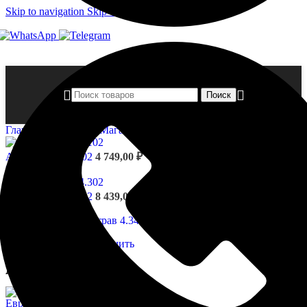
Skip to navigation
Skip to main content
Поиск
Главная страница
»
Магазин
»
Архитрав 4.34.101
Архитрав 4.34.102
4 749,00
₽
Назад к товарам
Архитрав 4.04.302
8 439,00
₽
Нажмите, чтобы увеличить
Архитрав 4.34.101