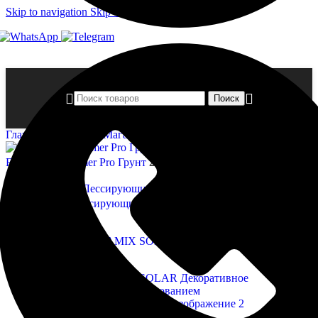
Skip to navigation
Skip to main content
Поиск
Главная страница
»
Магазин
»
BAYRAMIX SOLAR Декоративное
Flügger Wall Primer Pro Грунт
24 050,00
₽
Назад к товарам
BAYRAMIX Лессирующий состав
850,00
₽
ХИТ