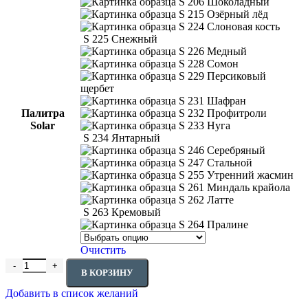
S 206 Шоколадный
S 215 Озёрный лёд
S 224 Слоновая кость
S 225 Снежный
S 226 Медный
S 228 Сомон
S 229 Персиковый
щербет
S 231 Шафран
Палитра
S 232 Профитроли
Solar
S 233 Нуга
S 234 Янтарный
S 246 Серебряный
S 247 Стальной
S 255 Утренний жасмин
S 261 Миндаль крайола
S 262 Латте
S 263 Кремовый
S 264 Пралине
Очистить
Количество товара BAYRAMIX SOLAR Декоративное покрытие 
В КОРЗИНУ
Добавить в список желаний