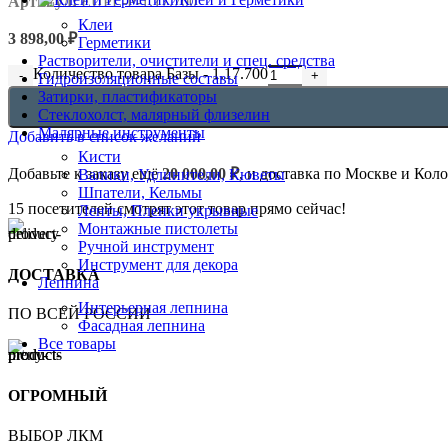
Артикул:
EUPL-P-1.17.700
Клеи
3 898,00
₽
Герметики
Растворители, очистители и спец. средства
Количество товара Базы - 1.17.700
Гидроизоляционные составы
Затирки, пластификаторы
Стеклохолст, малярный флизелин
Малярные инструменты
Добавить в список желаний
Кисти
Добавьте к заказу ещё
20 000,00
₽
, и доставка по Москве и Кол
Валики, Удлинители, Кюветы
Шпатели, Кельмы
15
посетителей смотрят этот товар прямо сейчас!
Ленты, Пленки укрывные
Монтажные пистолеты
Ручной инструмент
Инструмент для декора
ДОСТАВКА
Лепнина
Интерьерная лепнина
ПО ВСЕЙ РОССИИ
Фасадная лепнина
Все товары
ОГРОМНЫЙ
ВЫБОР ЛКМ