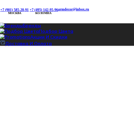
armdecor@inbox.ru
+7 (901) 585-20-91
+7 (495) 142-95-96
МОСКВА
КОЛОМНА
Бренды
Подбор Цвета
Акции И Скидки
Доставка И Оплата