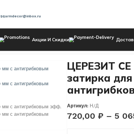
armdecor@inbox.ru
-96
Акции И Скидки
Достав
 затирка для швов до 10 мм с антигрибковым эфф.
ЦЕРЕЗИТ CE
затирка для
антигрибко
Артикул:
Н/Д
720,00
₽
–
5 06