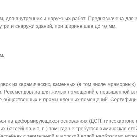
, для внутренних и наружных работ. Предназначена для з
утри и снаружи зданий, при ширине шва до 10 мм.
м.
вок из керамических, каменных (в том числе мраморных) 
мм. Рекомендована для жилых помещений с повышенной вла
акже общественных и промышленных помещений. Сертифици
ься на деформирующихся основаниях (ДСП, гипсокартоне 
х бассейнов и т. п.) там, где не требуется химическая ст
 бассейнах с термальной и морской водой необходимо испо