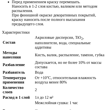
Перед применением краску перемешать.
Наносить в 1-2 слоя кистью, валиком или методом
распыления.
При финишной окраске декоративных покрытий,
краску наносить после полного высыхания
предыдущего слоя.
Характеристики
Акриловые дисперсии, TiO
,
2
Состав
наполнители, вода, специальные
аддитивы
Методы
Кисть, валик, распыление, тампон, губка
нанесения
Допускается, но не более 10% от массы
Разбавление
состава
Разбавитель
Вода
Температура
От +10°С, относительная влажность
применения
воздуха менее 80%
Количество
2
слоев
Расход в 1 слой
1л до 12 м²
Межслойная сушка: 1 час