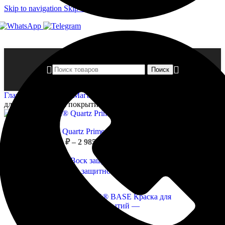
Skip to navigation
Skip to main content
Поиск
Главная страница
»
Магазин
»
DALI-DECOR® BASE Краска
для декоративных покрытий
DALI-DECOR® Quartz Primer Грунтовка адгезионная
Диапазон
акриловая
946,00
₽
–
2 985,00
₽
цен:
Назад к товарам
946,00 ₽
–
DALI-DECOR® Воск защитно-декоративный
2 145,00
₽
2
985,00 ₽