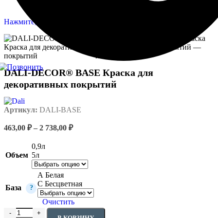
Нажмите, чтобы увеличить
DALI-DECOR® BASE Краска для
декоративных покрытий
Артикул:
DALI-BASE
Диапазон
463,00
₽
–
2 738,00
₽
цен:
463,00 ₽
0,9л
–
5л
Объем
2
738,00 ₽
А Белая
С Бесцветная
База
?
Очистить
Количество товара DALI-DECOR® BASE Краска для декорати
В КОРЗИНУ