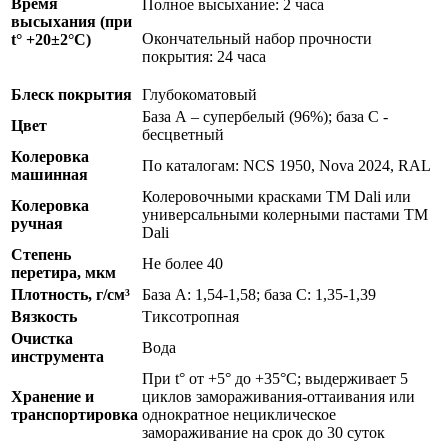
Время
Полное высыхание: 2 часа
высыхания (при
Окончательный набор прочности
t° +20±2°C)
покрытия: 24 часа
Блеск покрытия
Глубокоматовый
База А – супербелый (96%); база С -
Цвет
бесцветный
Колеровка
По каталогам: NCS 1950, Nova 2024, RAL
машинная
Колеровочными красками ТМ Dali или
Колеровка
универсальными колерными пастами ТМ
ручная
Dali
Степень
Не более 40
перетира, мкм
Плотность, г
/
см³
База А: 1,54-1,58; база С: 1,35-1,39
Вязкость
Тиксотропная
Очистка
Вода
инструмента
При t° от +5° до +35°С; выдерживает 5
Хранение и
циклов замораживания-оттаивания или
транспортировка
однократное нециклическое
замораживание на срок до 30 суток