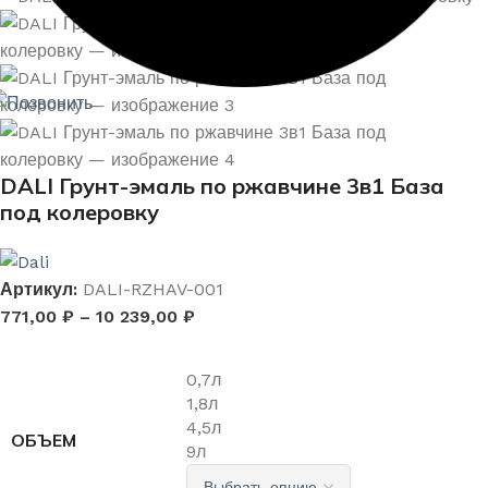
DALI Грунт-эмаль по ржавчине 3в1 База
под колеровку
Артикул:
DALI-RZHAV-001
771,00
₽
–
10 239,00
₽
0,7л
1,8л
4,5л
ОБЪЕМ
9л