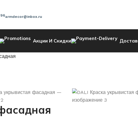
-96
armdecor@inbox.ru
Акции И Скидки
Достав
садная
 фасадная