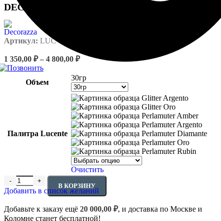
DECORAZZA Lucente Декоративная добавка
Артикул:
LUC
Диапазон
1 350,00
₽
–
4 800,00
₽
цен:
1
30гр
Объем
350,00 ₽
–
Glitter Argento
4
Glitter Oro
800,00 ₽
Perlamuter Amber
Perlamuter Argento
Палитра Lucente
Perlamuter Diamante
Perlamuter Oro
Perlamuter Rubin
Очистить
Количество товара DECORAZZA Lucente Декоративная добавк
В КОРЗИНУ
Добавить в список желаний
Добавьте к заказу ещё
20 000,00
₽
, и доставка по Москве и
Коломне станет бесплатной!