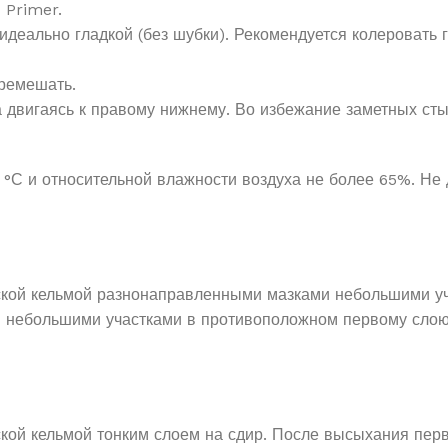
 Primer.
 идеально гладкой (без шубки). Рекомендуется колеровать
еремешать.
ла двигаясь к правому нижнему. Во избежание заметных ст
 °С и относительной влажности воздуха не более 65%. Не
ской кельмой разнонаправленными мазками небольшими уч
 небольшими участками в противоположном первому слою 
кой кельмой тонким слоем на сдир. После высыхания перв