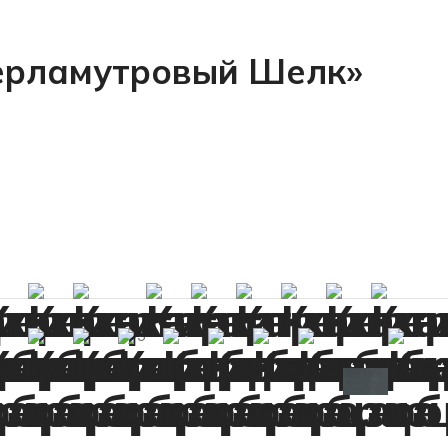
Перламутровый Шелк»
+45