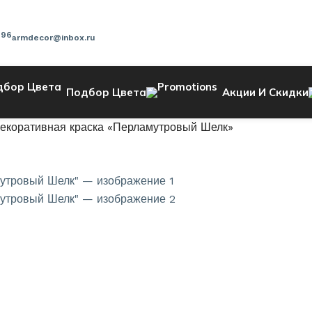
-96
armdecor@inbox.ru
Подбор Цвета
Акции И Скидки
Декоративная краска «Перламутровый Шелк»