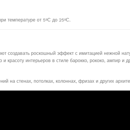
ри температуре от 5ºС до 25ºС.
ют создавать роскошный эффект с имитацией нежной натур
 и красоту интерьеров в стиле барокко, рококо, ампир и д
ний на стенах, потолках, колоннах, фризах и других архи