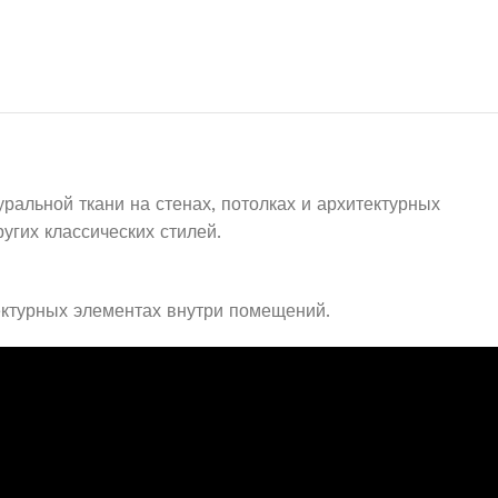
альной ткани на стенах, потолках и архитектурных
ругих классических стилей.
тектурных элементах внутри помещений.