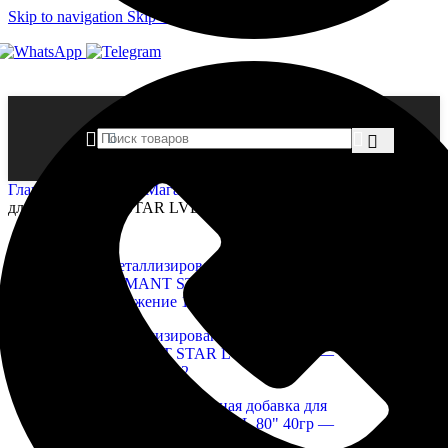
Skip to navigation
Skip to main content
Главная страница
»
Магазин
»
Металлизированная добавка
для «DIAMANT STAR LVL.80» 40гр