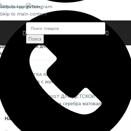
Skip to navigation
Skip to main content
Главная страница
»
Магазин
»
DULUX ULTRA RESIST ДЛЯ
Поиск
ДЕТСКОЙ краска для стен и потолков с ионами серебра
матовая
Нажмите, чтобы увеличить