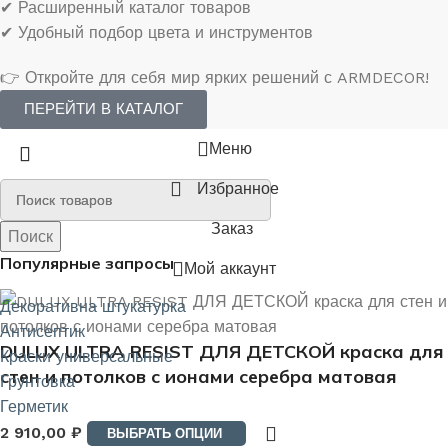
✔ Расширенный каталог товаров
✔ Удобный подбор цвета и инструментов
👉 Откройте для себя мир ярких решений с ARMDECOR!
ПЕРЕЙТИ В КАТАЛОГ
Меню
Избранное
Заказ
Поиск
Поиск
Популярные запросы
Мой аккаунт
Декоративна штукатурка
Антисептик
DULUX ULTRA RESIST ДЛЯ ДЕТСКОЙ краска для
Краски универсальные
стен и потолков с ионами серебра матовая
Грунтовка
Герметик
2 910,00
₽
ВЫБРАТЬ ОПЦИИ