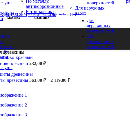
По металлу,
р
 сауны
поверхностей
антикоррозионные
Для наружных
Бетон-контакт
стойкие
работ
armdecor@inbox.ru
+7 (901) 585-20-91
+7 (495) 142-95-96
 и
МОСКВА
КОЛОМНА
Для
деревянных
поверхностей
янных
Для
рас
минеральных
енних и
поверхностей
работ
 древесины
шниц,
ново-красный
232,00
₽
 сауны
ты древесины
563,00
₽
–
2 119,00
₽