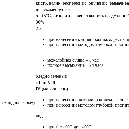
кисть, валик, распыление, окунание, вымачив
не рекомендуется
от +5°С, относительная влажность воздуха не 
30%
2-3
при нанесении кистью, валиком, распыли
при нанесении методом глубокой пропитк
межслойная сушка – 1 час
полное высыхание – 24 часа
бледно-зеленый
с I по VIII
IV (малоопасно)
при нанесению кистью, валиком, распыли
и «под навесом»)
при нанесении методом глубокой пропитк
вода
при t° от 0°С до +40°С