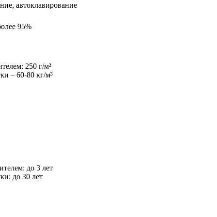
ание, автоклавирование
более 95%
телем: 250 г/м²
и – 60-80 кг/м³
телем: до 3 лет
и: до 30 лет