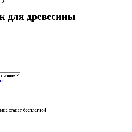
 для древесины
ить
омне станет бесплатной!