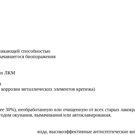
никающей способностью
 начавшегося биопоражения
ыми ЛКМ
а
 коррозии металлических элементов крепежа)
ее 30%), необработанную или очищенную от всех старых лакокр
тодом окунания, вымачивания или автоклавирования.
вода, высокоэффективные антисептические ко