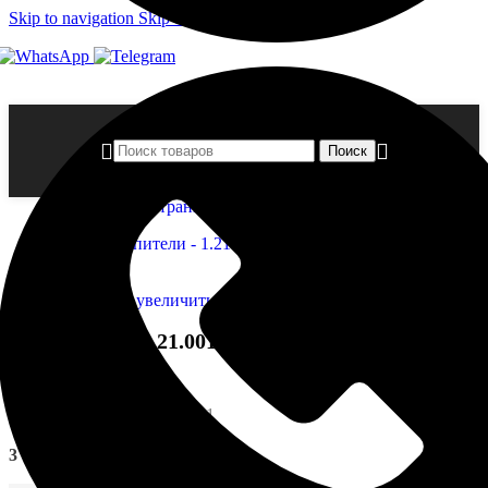
Skip to navigation
Skip to main content
Поиск
Главная страница
»
Магазин
»
Капители — 1.21.001
Нажмите, чтобы увеличить
Капители — 1.21.001
Артикул:
EUPL-P-1.21.001
3 090,00
₽