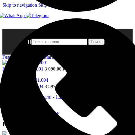
Skip to navigation
Skip to main content
Поиск
Главная страница
»
Магазин
»
Капители — 1.21.003
Капители - 1.21.001
3 090,00
₽
Назад к товарам
Капители - 1.21.004
3 597,00
₽
Нажмите, чтобы увеличить
Капители — 1.21.003