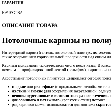
ГАРАНТИЯ
КАЧЕСТВА
ОПИСАНИЕ ТОВАРА
Потолочные карнизы из поли
Интерьерный карниз (галтель, потолочный плинтус, потолочн
также оформлением горизонтальной поверхности над окном или
Карнизы придуманы человечеством много веков назад. В класс
пояском — профилированной лентой (рельефом), кирпичной кл
Ассортимент потолочных плинтусов Евпропласт сегодня поист
гладкие
или
рельефные
(с продольными желобками или 
жесткие
и
гибкие
(для оформления закругленной, радиус
пенополиуретановые
и
композитные
разного
сечения,
для
обычного
и
натяжного
(крепятся к стене) потолка;
ряд карнизов может использоваться для монтажа
скрыто