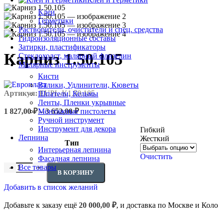
Клеи
Герметики
Растворители, очистители и спец. средства
Гидроизоляционные составы
Затирки, пластификаторы
Карниз 1.50.105
Стеклохолст, малярный флизелин
Малярные инструменты
Кисти
Валики, Удлинители, Кюветы
Артикул:
EUPL-K1.50.105
Шпатели, Кельмы
Ленты, Пленки укрывные
Диапазон
1 827,00
₽
–
3 652,00
₽
Монтажные пистолеты
цен:
Ручной инструмент
1
Инструмент для декора
Гибкий
827,00 ₽
Лепнина
Жесткий
Тип
–
Интерьерная лепнина
3
Очистить
Фасадная лепнина
652,00 ₽
Количество товара Карниз 1.50.105
Все товары
В КОРЗИНУ
Добавить в список желаний
Добавьте к заказу ещё
20 000,00
₽
, и доставка по Москве и Кол