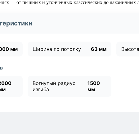
илях — от пышных и утонченных классических до лаконичных л
теристики
000 мм
Ширина по потолку
63 мм
Высота
в
2000
Вогнутый радиус
1500
мм
изгиба
мм