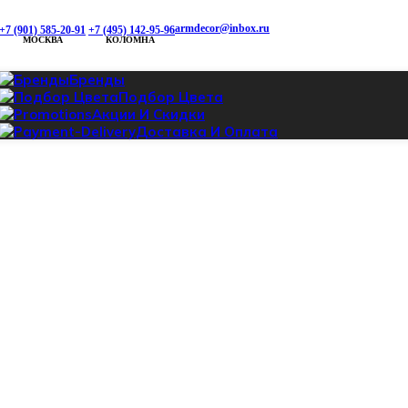
armdecor@inbox.ru
+7 (901) 585-20-91
+7 (495) 142-95-96
МОСКВА
КОЛОМНА
Бренды
Подбор Цвета
Акции И Скидки
Доставка И Оплата