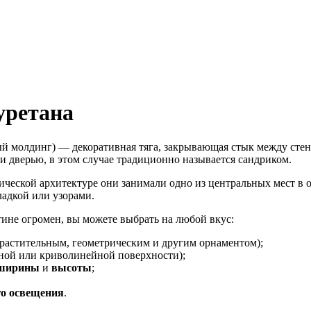
уретана
ый молдинг) — декоративная тяга, закрывающая стык между сте
 дверью, в этом случае традиционно называется сандриком.
ической архитектуре они занимали одно из центральных мест в
адкой или узорами.
ине огромен, вы можете выбрать на любой вкус:
растительным, геометрическим и другим орнаментом);
ной или криволинейной поверхности);
 ширины
и
высоты
;
го
освещения
.