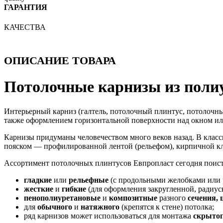
ГАРАНТИЯ
КАЧЕСТВА
ОПИСАНИЕ ТОВАРА
Потолочные карнизы из поли
Интерьерный карниз (галтель, потолочный плинтус, потолочн
также оформлением горизонтальной поверхности над окном или
Карнизы придуманы человечеством много веков назад. В класс
пояском — профилированной лентой (рельефом), кирпичной кл
Ассортимент потолочных плинтусов Евпропласт сегодня поист
гладкие
или
рельефные
(с продольными желобками или 
жесткие
и
гибкие
(для оформления закругленной, радиус
пенополиуретановые
и
композитные
разного
сечения,
для
обычного
и
натяжного
(крепятся к стене) потолка;
ряд карнизов может использоваться для монтажа
скрыто