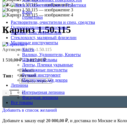
Клеи и Герметики
Клеи
Герметики
Растворители, очистители и спец. средства
Карниз 1.50.115
Гидроизоляционные составы
Затирки, пластификаторы
Стеклохолст, малярный флизелин
Малярные инструменты
Артикул:
EUPL-1.50.115
Кисти
Валики, Удлинители, Кюветы
Диапазон
Шпатели, Кельмы
1 510,00
₽
–
3 017,00
₽
цен:
Ленты, Пленки укрывные
1
Монтажные пистолеты
Гибкий
510,00 ₽
Ручной инструмент
Жесткий
Тип
Инструмент для декора
–
Лепнина
3
017,00 ₽
Количество товара Карниз 1.50.115
Интерьерная лепнина
Фасадная лепнина
Все товары
Добавить в список желаний
Добавьте к заказу ещё
20 000,00
₽
, и доставка по Москве и Кол