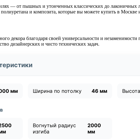
тилях — от пышных и утонченных классических до лаконичных 
полиуретана и композита, которые вы можете купить в Москве и
ного декора благодаря своей универсальности и незаменимости
тво дизайнерских и чисто технических задач.
теристики
000 мм
Ширина по потолку
46 мм
Высота
в
2500
Вогнутый радиус
2000
мм
изгиба
мм