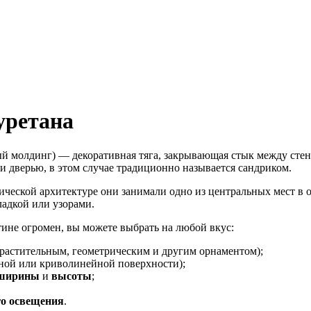
уретана
ый молдинг) — декоративная тяга, закрывающая стык между сте
 дверью, в этом случае традиционно называется сандриком.
ической архитектуре они занимали одно из центральных мест в
адкой или узорами.
ине огромен, вы можете выбрать на любой вкус:
растительным, геометрическим и другим орнаментом);
ной или криволинейной поверхности);
 ширины
и
высоты
;
го
освещения
.