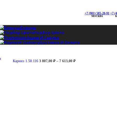
0
+7 (901) 585-20-91
+7 (901) 585-20-91
+7 (
+7 (495) 142-95-96
МОСКВА
Проложить маршрут
, ТК «СТРОЙЛЕНД»
Бренды
ская дом 88а Строение 3, Павильон 45
Подбор Цвета
Акции И Скидки
Доставка И Оплата
Диапазон
Карниз 1.50.116
3 807,00
₽
–
7 613,00
₽
+7 (925) 428-80-87
цен:
Проложить маршрут
3
807,00 ₽
–
7
613,00 ₽