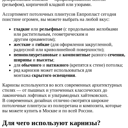
(рельефом), кирпичной кладкой или узорами.
Ассортимент потолочных плинтусов Евпропласт сегодня
поистине огромен, вы можете выбрать на любой вкус:
гладкие
или
рельефные
(с продольными желобками
или растительным, геометрическим и
другим орнаментом);
жесткие
и
гибкие
(для оформления закругленной,
радиусной или криволинейной поверхности);
пенополиуретановые
и
композитные
разного
сечения,
ширины
и
высоты
;
для
обычного
и
натяжного
(крепятся к стене) потолка;
ряд карнизов может использоваться для
монтажа
скрытого
освещения
.
Карнизы используются во всех современных архитектурных
стилях — от пышных и утонченных классических до
лаконичных лофтовых и ультрамодных хайтековских.
В современных дизайнах отлично смотрятся широкие
потолочные плинтусы из полиуретана и композита, которые
вы можете купить в Москве и по всей России.
Для чего используют карнизы?