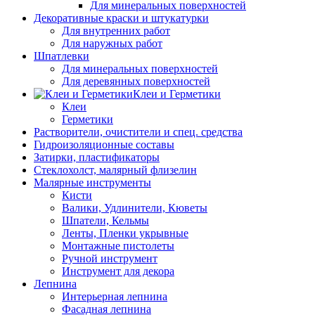
Для минеральных поверхностей
Декоративные краски и штукатурки
Для внутренних работ
Для наружных работ
Шпатлевки
Для минеральных поверхностей
Для деревянных поверхностей
Клеи и Герметики
Клеи
Герметики
Растворители, очистители и спец. средства
Гидроизоляционные составы
Затирки, пластификаторы
Стеклохолст, малярный флизелин
Малярные инструменты
Кисти
Валики, Удлинители, Кюветы
Шпатели, Кельмы
Ленты, Пленки укрывные
Монтажные пистолеты
Ручной инструмент
Инструмент для декора
Лепнина
Интерьерная лепнина
Фасадная лепнина