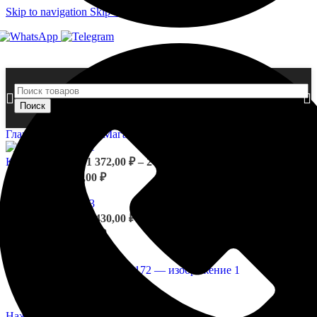
Skip to navigation
Skip to main content
Поиск
Главная страница
»
Магазин
»
Карниз 1.50.172
Карниз 1.50.171
1 372,00
₽
–
2 742,00
₽
Диапазон цен: 1
372,00 ₽ – 2 742,00 ₽
Назад к товарам
Карниз 1.50.173
1 430,00
₽
–
2 858,00
₽
Диапазон цен: 1
430,00 ₽ – 2 858,00 ₽
Нажмите, чтобы увеличить