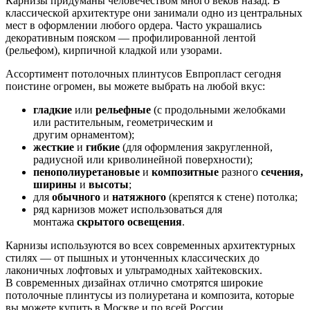
Карнизы придуманы человечеством много веков назад. В
классической архитектуре они занимали одно из центральных
мест в оформлении любого ордера. Часто украшались
декоративным пояском — профилированной лентой
(рельефом), кирпичной кладкой или узорами.
Ассортимент потолочных плинтусов Евпропласт сегодня
поистине огромен, вы можете выбрать на любой вкус:
гладкие
или
рельефные
(с продольными желобками
или растительным, геометрическим и
другим орнаментом);
жесткие
и
гибкие
(для оформления закругленной,
радиусной или криволинейной поверхности);
пенополиуретановые
и
композитные
разного
сечения,
ширины
и
высоты
;
для
обычного
и
натяжного
(крепятся к стене) потолка;
ряд карнизов может использоваться для
монтажа
скрытого
освещения
.
Карнизы используются во всех современных архитектурных
стилях — от пышных и утонченных классических до
лаконичных лофтовых и ультрамодных хайтековских.
В современных дизайнах отлично смотрятся широкие
потолочные плинтусы из полиуретана и композита, которые
вы можете купить в Москве и по всей России.