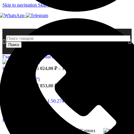
Skip to navigation
Skip to main content
Поиск
Главная страница
»
Магазин
»
Карниз 1.50.274
Диапазон
Карниз 1.50.273
5 024,00
₽
–
10 044,00
₽
цен:
Назад к товарам
5
024,00 ₽
Карниз 1.50.275
3 853,00
₽
–
10
044,00 ₽
Нажмите, чтобы увеличить