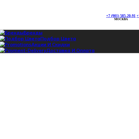
+7 (495) 142-
5-96
Проложить
+7 (901) 585-20-91
+
аршрут
МОСКВА
Бренды
Подбор Цвета
ск:
Акции И Скидки
9:00
Доставка И Оплата
+7 (925) 428-
0-87
Проложить
аршрут