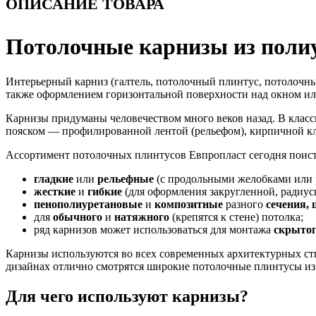
ОПИСАНИЕ ТОВАРА
Потолочные карнизы из поли
Интерьерный карниз (галтель, потолочный плинтус, потолочн
также оформлением горизонтальной поверхности над окном или
Карнизы придуманы человечеством много веков назад. В класс
пояском — профилированной лентой (рельефом), кирпичной кл
Ассортимент потолочных плинтусов Евпропласт сегодня поист
гладкие
или
рельефные
(с продольными желобками или 
жесткие
и
гибкие
(для оформления закругленной, радиус
пенополиуретановые
и
композитные
разного
сечения,
для
обычного
и
натяжного
(крепятся к стене) потолка;
ряд карнизов может использоваться для монтажа
скрыто
Карнизы используются во всех современных архитектурных с
дизайнах отлично смотрятся широкие потолочные плинтусы из 
Для чего используют карнизы?