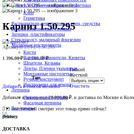
Клеи и Герметики
Клеи
Герметики
Карниз 1.50.295
Растворители, очистители и спец. средства
Гидроизоляционные составы
Затирки, пластификаторы
Стеклохолст, малярный флизелин
Малярные инструменты
Артикул:
EUPL-1.50.295
Кисти
Валики, Удлинители, Кюветы
1 396,00
₽
–
2 789,00
₽
Шпатели, Кельмы
Ленты, Пленки укрывные
Гибкий
Монтажные пистолеты
Жесткий
Тип
Ручной инструмент
Инструмент для декора
Очистить
Добавить в список желаний
Лепнина
Добавьте к заказу ещё
20 000,00
₽
, и доставка по Москве и Кол
Интерьерная лепнина
Фасадная лепнина
Все товары
15
посетителей смотрят этот товар прямо сейчас!
ДОСТАВКА