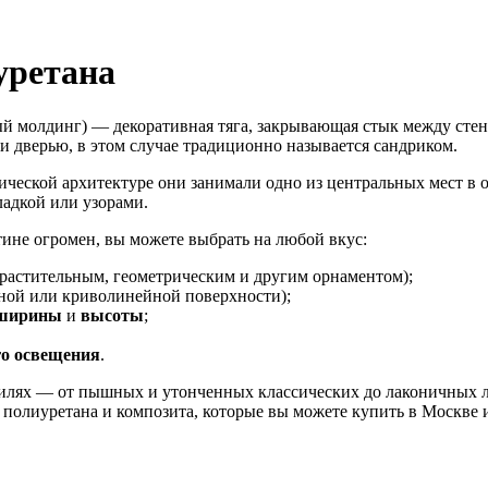
уретана
ый молдинг) — декоративная тяга, закрывающая стык между сте
 дверью, в этом случае традиционно называется сандриком.
ической архитектуре они занимали одно из центральных мест в
адкой или узорами.
ине огромен, вы можете выбрать на любой вкус:
растительным, геометрическим и другим орнаментом);
ной или криволинейной поверхности);
 ширины
и
высоты
;
го
освещения
.
тилях — от пышных и утонченных классических до лаконичных 
полиуретана и композита, которые вы можете купить в Москве и